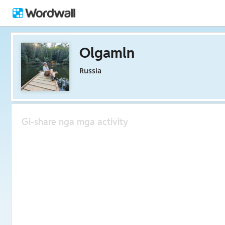
Olgamln
Russia
Gi-share nga mga activity