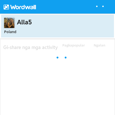
Alla5
Poland
Pagkapopular
Ngalan
Gi-share nga mga activity