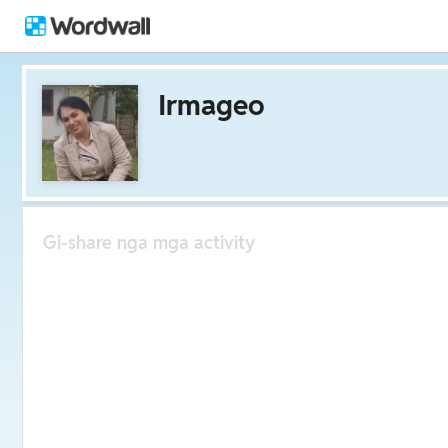
Irmageo
Gi-share nga mga activity