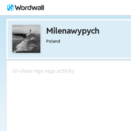
Milenawypych
Poland
Gi-share nga mga activity