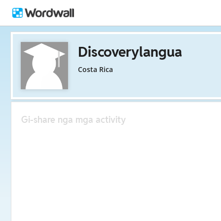
Discoverylangua
Costa Rica
Gi-share nga mga activity