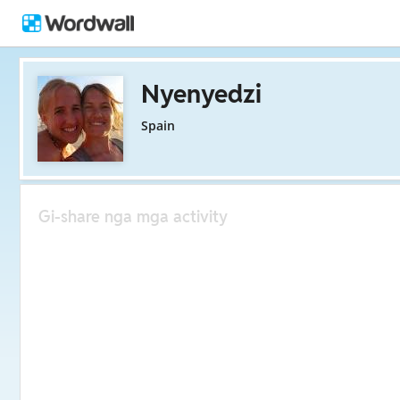
Nyenyedzi
Spain
Gi-share nga mga activity