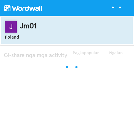
Jm01
Poland
Pagkapopular
Ngalan
Gi-share nga mga activity