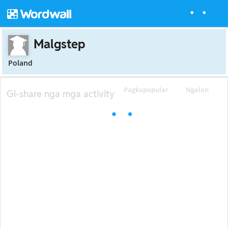
Malgstep
Poland
Pagkapopular
Ngalan
Gi-share nga mga activity