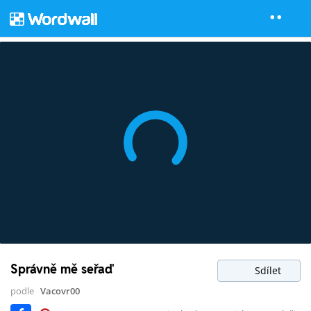
Správně mě seřaď
Sdílet
podle
Vacovr00