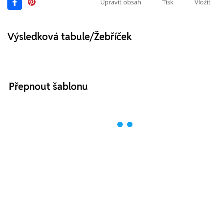
Upravit obsah
Tisk
Vložit
Výsledková tabule/Žebříček
Přepnout šablonu