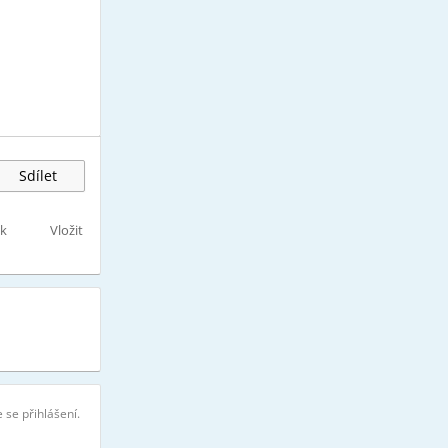
Sdílet
sk
Vložit
 se přihlášení.