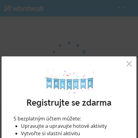
×
Registrujte se zdarma
Unjumble the Sentences #1
Sdílet
S bezplatným účtem můžete:
podle
Bridgetwr
Upravujte a upravujte hotové aktivity
Vytvořte si vlastní aktivitu
Upravit obsah
Tisk
Vložit