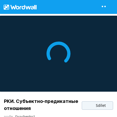
РКИ. Субъектно-предикатные
Sdílet
отношения
podle
Dyachenko1