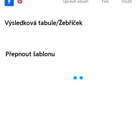
Upravit obsah
Tisk
Vložit
Výsledková tabule/Žebříček
Přepnout šablonu