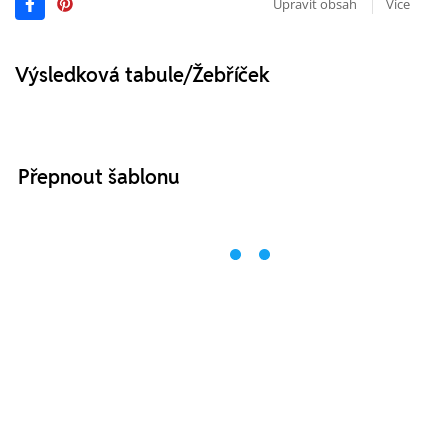
Upravit obsah
Více
Výsledková tabule/Žebříček
Přepnout šablonu