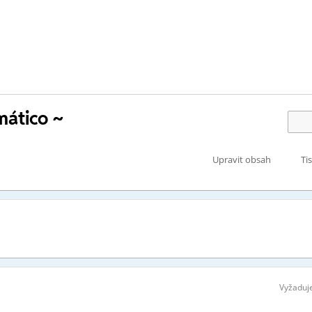
mático ~
Upravit obsah
Ti
Vyžaduje