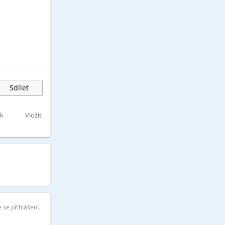
Sdílet
sk
Vložit
 se přihlášení.