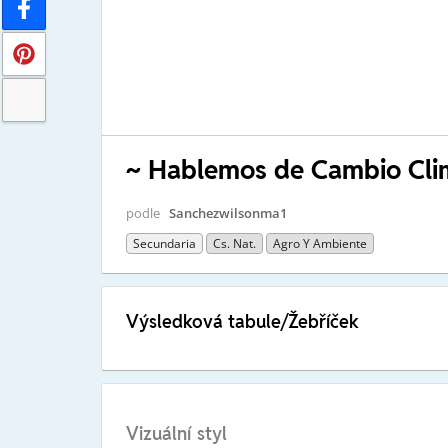
~ Hablemos de Cambio Cli
podle
Sanchezwilsonma1
Secundaria
Cs. Nat.
Agro Y Ambiente
Výsledková tabule/Žebříček
Vizuální styl