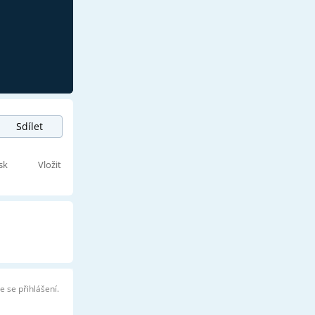
Sdílet
sk
Vložit
e se přihlášení.