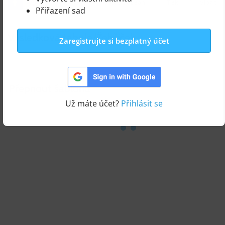
Upravit obsah
Tisk
Vložit
Přiřazení sad
Výsledková tabule/Žebříček
Zaregistrujte si bezplatný účet
Přepnout šablonu
Už máte účet?
Přihlásit se