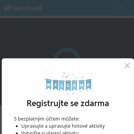
×
Registrujte se zdarma
Food
Sdílet
S bezplatným účtem můžete:
Upravujte a upravujte hotové aktivity
podle
Olgawiy
Vytvořte si vlastní aktivitu