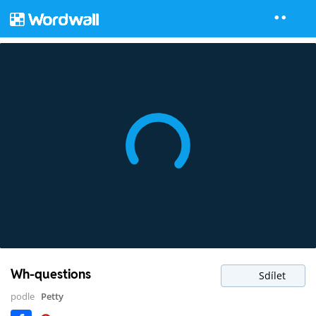
Wh-questions
Sdílet
podle
Petty