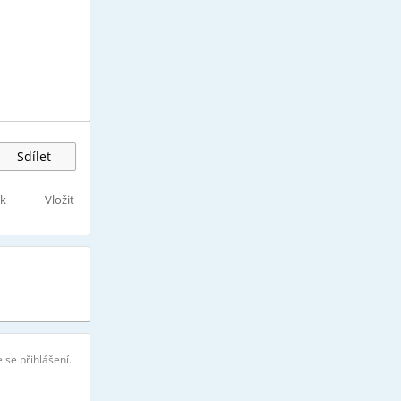
Sdílet
sk
Vložit
 se přihlášení.