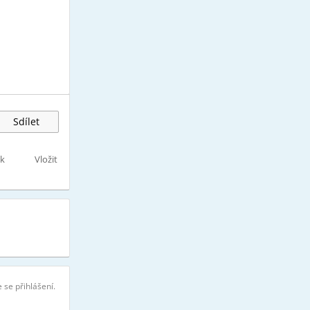
Sdílet
sk
Vložit
 se přihlášení.