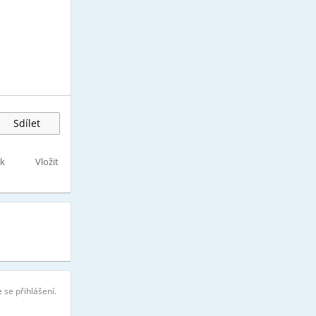
Sdílet
sk
Vložit
 se přihlášení.