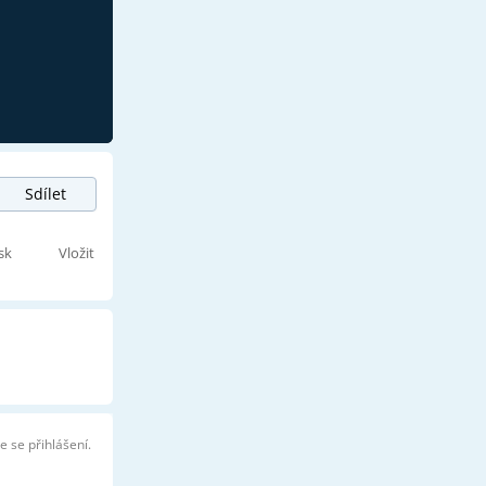
Sdílet
sk
Vložit
e se přihlášení.