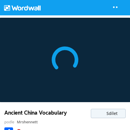
Ancient China Vocabulary
Sdílet
podle
Mrshennett