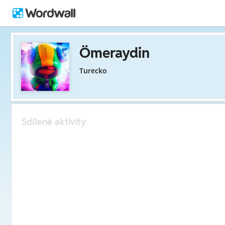
Ömeraydin
Turecko
Sdílené aktivity