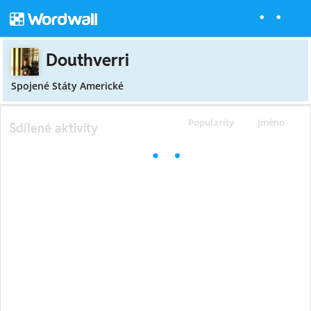
Douthverri
Spojené Státy Americké
Popularity
Jméno
Sdílené aktivity