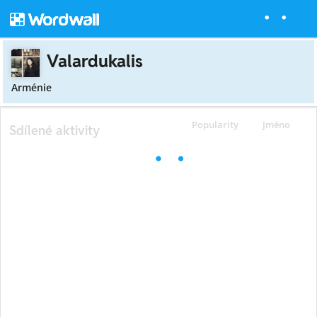
Valardukalis
Arménie
Popularity
Jméno
Sdílené aktivity