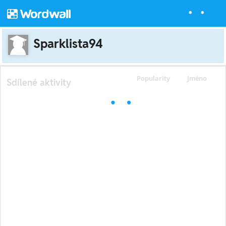
Sparklista94
Popularity
Jméno
Sdílené aktivity