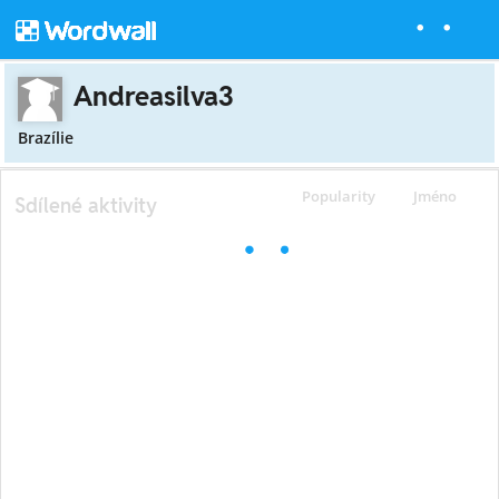
Andreasilva3
Brazílie
Popularity
Jméno
Sdílené aktivity