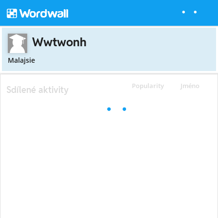
Wwtwonh
Malajsie
Popularity
Jméno
Sdílené aktivity