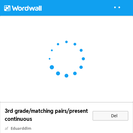
3rd grade/matching pairs/present
Del
continuous
af
Eduarddlm