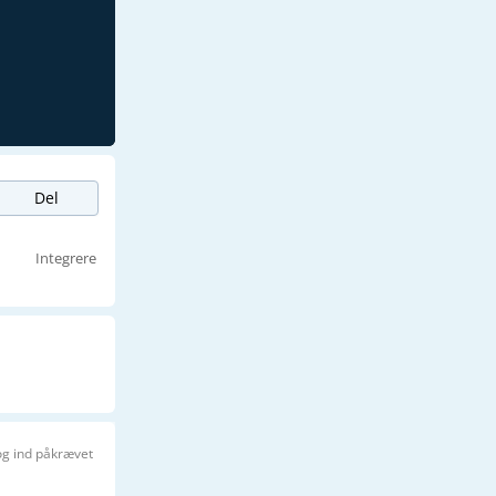
Del
Integrere
og ind påkrævet