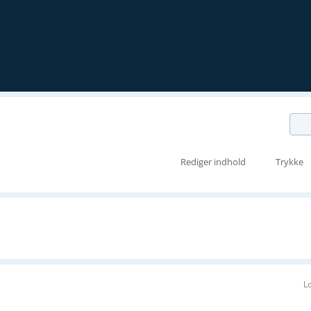
Rediger indhold
Trykke
L