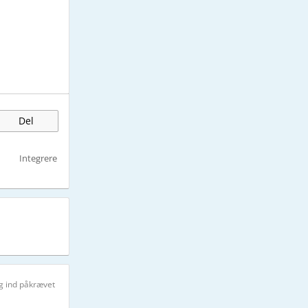
Del
Integrere
g ind påkrævet