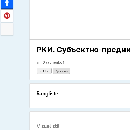
РКИ. Субъектно-преди
af
Dyachenko1
5-9 Кл.
Русский
Rangliste
Visuel stil