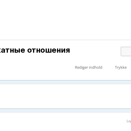
катные отношения
Rediger indhold
Trykke
Lo