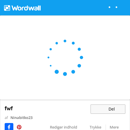
fwf
Del
af
Ninabitko23
Rediger indhold
Trykke
Mere