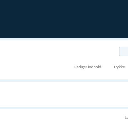
Rediger indhold
Trykke
L