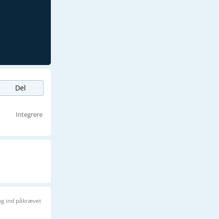
Del
Integrere
og ind påkrævet