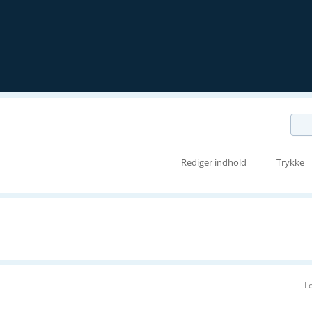
Rediger indhold
Trykke
L