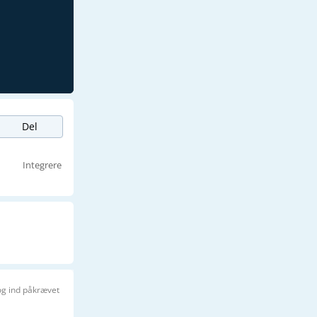
Del
Integrere
og ind påkrævet