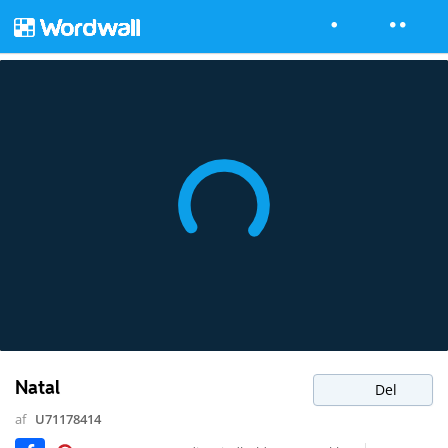
Natal
Del
af
U71178414