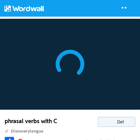
phrasal verbs with C
Del
af
Discoverylangua