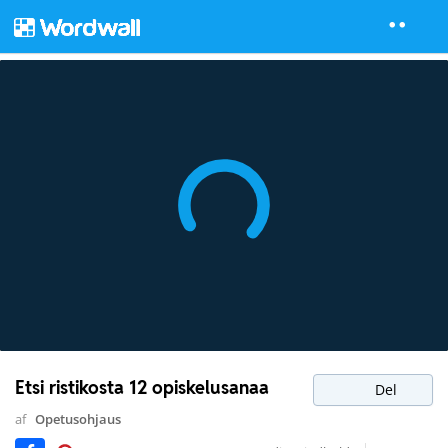
Etsi ristikosta 12 opiskelusanaa
Del
af
Opetusohjaus