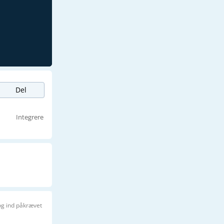
Del
Integrere
og ind påkrævet