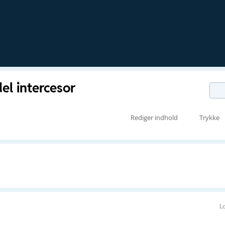
del intercesor
Rediger indhold
Trykke
L