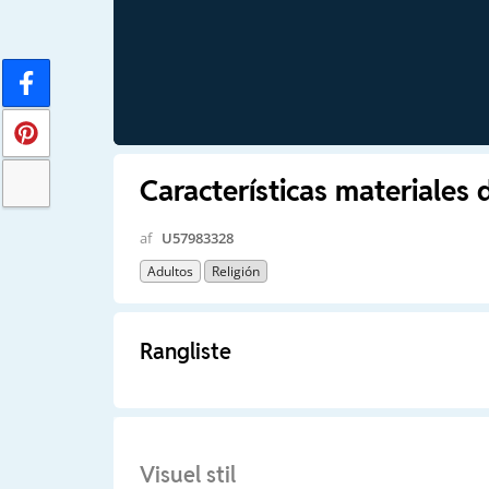
Características materiales 
af
U57983328
Adultos
Religión
Rangliste
Visuel stil