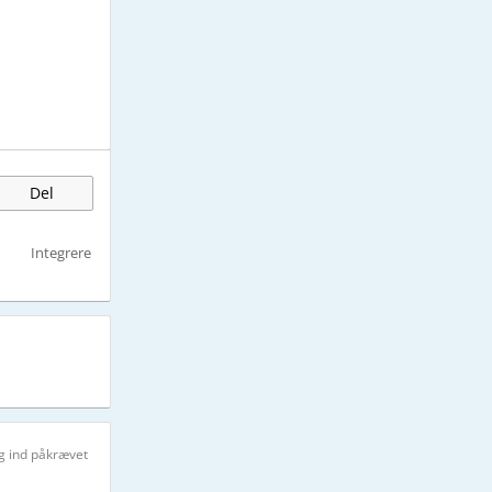
Del
Integrere
g ind påkrævet