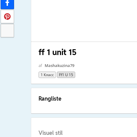
ff 1 unit 15
af
Mashakuzina79
1 Класс
Ff1 U 15
Rangliste
Visuel stil