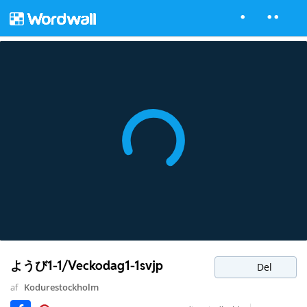
ようび1-1/Veckodag1-1svjp
Del
af
Kodurestockholm