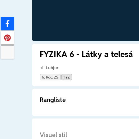
FYZIKA 6 - Látky a telesá
af
Lubjur
6. Roč. ZŠ
FYZ
Rangliste
Visuel stil