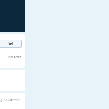
Del
Integrere
og ind påkrævet