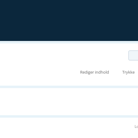
Rediger indhold
Trykke
L