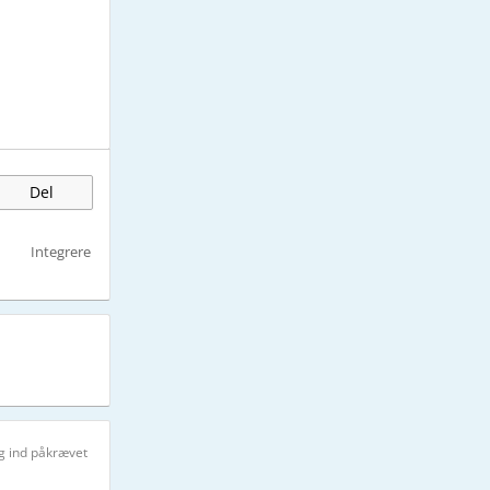
Del
Integrere
g ind påkrævet