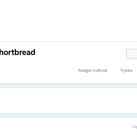
shortbread
Rediger indhold
Trykke
Lo