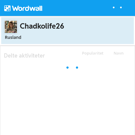
Chadkolife26
Rusland
Popularitet
Navn
Delte aktiviteter