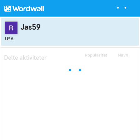
Jas59
USA
Popularitet
Navn
Delte aktiviteter