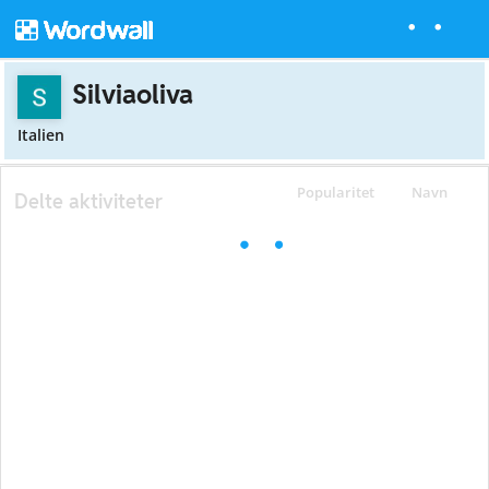
Silviaoliva
Italien
Popularitet
Navn
Delte aktiviteter