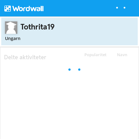
Tothrita19
Ungarn
Popularitet
Navn
Delte aktiviteter