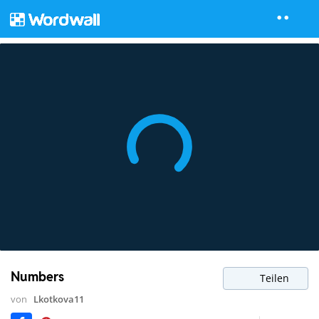
Numbers
Teilen
von
Lkotkova11