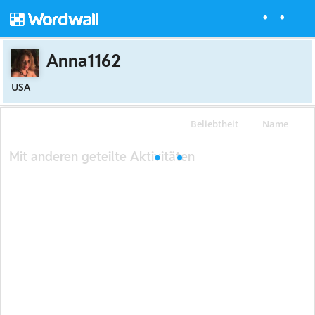
Anna1162
USA
Beliebtheit
Name
Mit anderen geteilte Aktivitäten