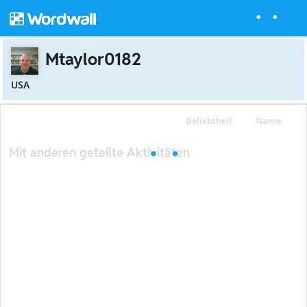
Mtaylor0182
USA
Beliebtheit
Name
Mit anderen geteilte Aktivitäten